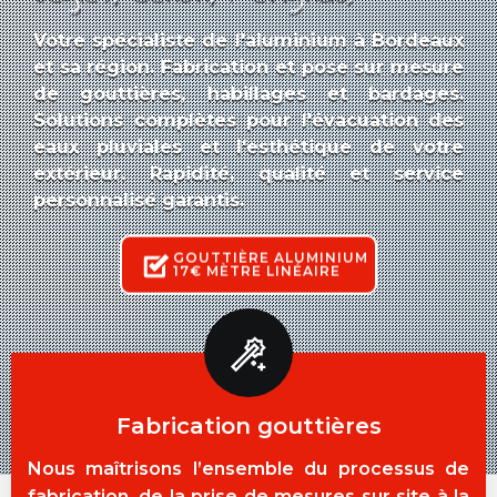
Votre spécialiste de l'aluminium à Bordeaux
et sa région.
Fabrication et pose sur mesure
de gouttières, habillages et bardages.
Solutions complètes pour l'évacuation des
eaux pluviales et l'esthétique de votre
extérieur.
Rapidité, qualité et service
personnalisé garantis.
GOUTTIÈRE ALUMINIUM
17€ MÈTRE LINÉAIRE
Fabrication gouttières
Nous maîtrisons l’ensemble du processus de
fabrication, de la prise de mesures sur site à la