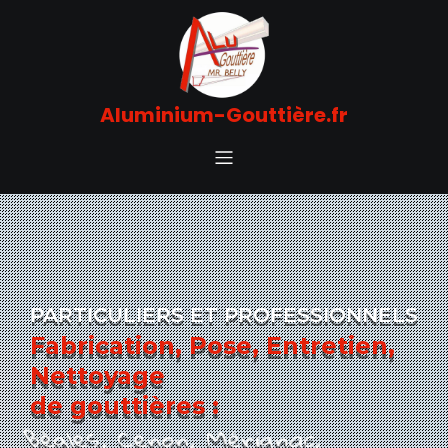
Aluminium-Gouttière.fr
PARTICULIERS ET PROFESSIONNELS
Fabrication,
Pose, Entretien,
Nettoyage
de gouttières
:
Libourne, Villenave-d'Ornon