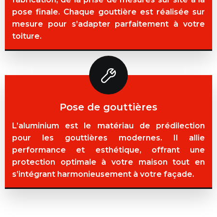
pose finale. Chaque gouttière est réalisée sur
mesure pour s’adapter parfaitement à votre
toiture.
Pose de gouttières
L’aluminium est le matériau de prédilection
pour les gouttières modernes. Il allie
performance et esthétique, offrant une
protection optimale à votre maison tout en
s’intégrant harmonieusement à votre façade.